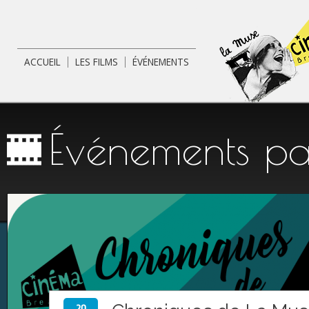
.
Aller
cont
princ
ACCUEIL
LES FILMS
ÉVÉNEMENTS
MENU PRINCIPAL
Événements pa
20