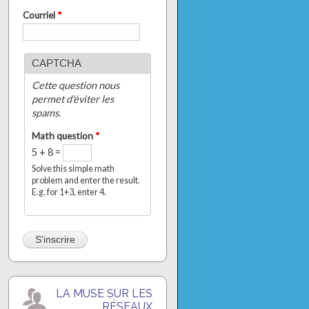
Courriel
*
CAPTCHA
Cette question nous
permet d'éviter les
spams.
Math question
*
5 + 8 =
Solve this simple math
problem and enter the result.
E.g. for 1+3, enter 4.
LA MUSE SUR LES
RÉSEAUX