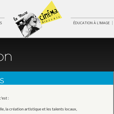
.
Aller au
contenu
principal
S
ÉDUCATION À L'IMAGE
on
OS
'est :
lle, la création artistique et les talents locaux,